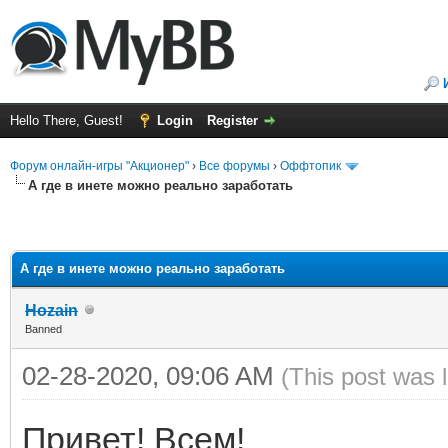
Hello There, Guest!
Login
Register
Форум онлайн-игры "Акционер"
›
Все форумы
›
Оффтопик
А где в инете можно реально заработать
А где в инете можно реально заработать
Hozain
Banned
02-28-2020, 09:06 AM
(This post was 
Привет! Всем!