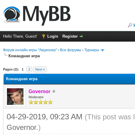
Hello There, Guest!
Login
Register
Форум онлайн-игры "Акционер"
›
Все форумы
›
Турниры
Командная игра
ge
Pages (2):
1
2
Next »
Командная игра
Governor
Moderator
04-29-2019, 09:23 AM
(This post was 
Governor
.)