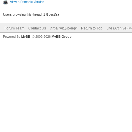
View a Printable Version
Users browsing this thread: 1 Guest(s)
Forum Team
Contact Us
Игра "Акционер"
Return to Top
Lite (Archive) 
Powered By
MyBB
, © 2002-2026
MyBB Group
.