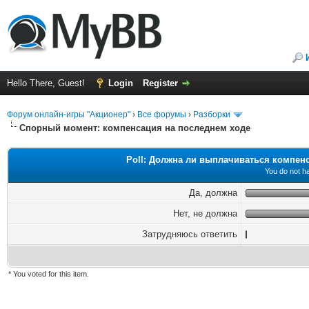
Hello There, Guest!
Login
Register
Форум онлайн-игры "Акционер"
›
Все форумы
›
Разборки
Спорный момент: компенсация на последнем ходе
Poll: Должна ли выплачиваться компен
You do not ha
Да, должна
Нет, не должна
Затрудняюсь ответить
* You voted for this item.