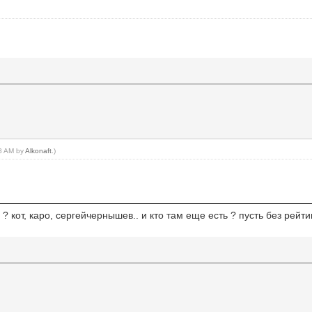
58 AM by
Alkonaft
.)
? кот, каро, сергейчернышев.. и кто там еще есть ? пусть без рейти