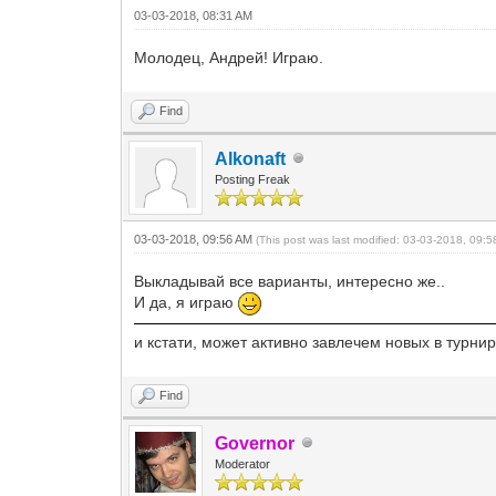
03-03-2018, 08:31 AM
Молодец, Андрей! Играю.
Find
Alkonaft
Posting Freak
03-03-2018, 09:56 AM
(This post was last modified: 03-03-2018, 09:
Выкладывай все варианты, интересно же..
И да, я играю
и кстати, может активно завлечем новых в турнир 
Find
Governor
Moderator