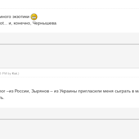
 много экзотики
ot... и, конечно, Чернышева
:46 PM by
Kot
.)
rnor –из России, Зырянов – из Украины пригласили меня сыграть в
ть.