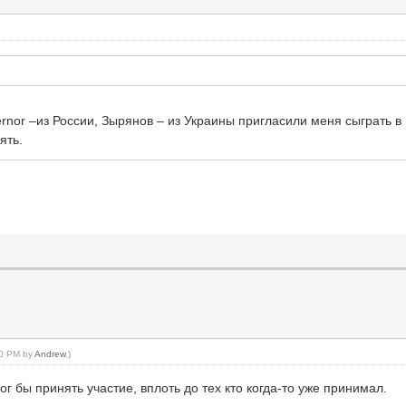
ernor –из России, Зырянов – из Украины пригласили меня сыграть
ять.
:00 PM by
Andrew
.)
 бы принять участие, вплоть до тех кто когда-то уже принимал.