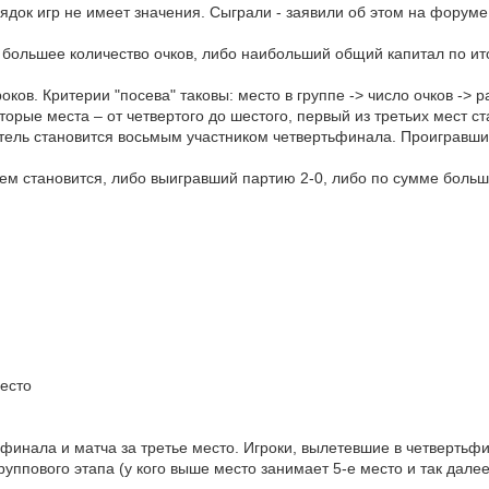
орядок игр не имеет значения. Сыграли - заявили об этом на форум
большее количество очков, либо наибольший общий капитал по ито
оков. Критерии "посева" таковы: место в группе -> число очков ->
вторые места – от четвертого до шестого, первый из третьих мест 
итель становится восьмым участником четвертьфинала. Проигравши
ем становится, либо выигравший партию 2-0, либо по сумме больш
место
инала и матча за третье место. Игроки, вылетевшие в четвертьфин
ппового этапа (у кого выше место занимает 5-е место и так далее