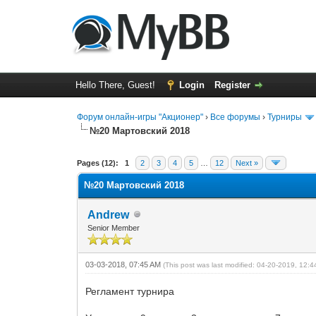
Hello There, Guest!
Login
Register
Форум онлайн-игры "Акционер"
›
Все форумы
›
Турниры
№20 Мартовский 2018
0 Vote(s) - 0 Average
1
2
3
4
5
Pages (12):
1
2
3
4
5
…
12
Next »
№20 Мартовский 2018
Andrew
Senior Member
03-03-2018, 07:45 AM
(This post was last modified: 04-20-2019, 12:
Регламент турнира