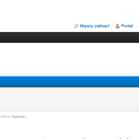
Играть сейчас!
Portal
44 PM by
Зырянов
.)