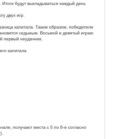
е. Итоги будут выкладываться каждый день
гу двух игр.
 разница капитала. Таким образом, победители
становится седьмым. Восьмой и девятый играю
й первый неудачник.
его капитала.
але, получают места с 5 по 8-е согласно
).