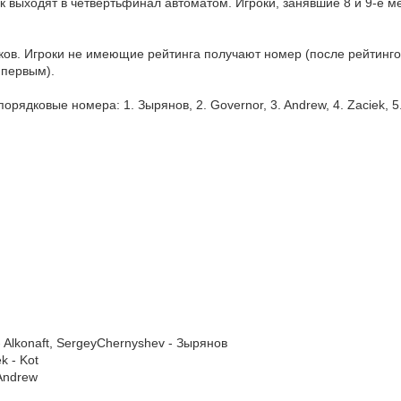
век выходят в четвертьфинал автоматом. Игроки, занявшие 8 и 9-е
ков. Игроки не имеющие рейтинга получают номер (после рейтингов
 первым).
ядковые номера: 1. Зырянов, 2. Governor, 3. Andrew, 4. Zaciek, 5. Hoz
- Alkonaft, SergeyChernyshev - Зырянов
k - Kot
 Andrew