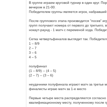
В группе играем круговой турнир в один круг. П
вечером в 21-00.
Победителем группы является игрок, набравший 
После группового этапа производится "посев" игр
групп получают номера от первого до третьего, 
нокаут-раунд - 1 матч с переменой хода. Побед
Сетка четвертьфиналов выглядит так. Победител
1 – 8/9
2 – 7
3 – 6
4 – 5
полуфинал
(1 – 8/9) -- (4 – 5)
(2 – 7) -- (3 – 6)
неудачники полуфинала играют матч за третье 
финалисты играю матч за 1-е место
Первые четыре места распределяются согласно ф
квалификационному месту, полученному после гру