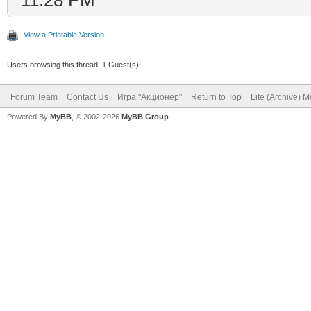
11:28 PM
View a Printable Version
Users browsing this thread: 1 Guest(s)
Forum Team
Contact Us
Игра "Акционер"
Return to Top
Lite (Archive) 
Powered By
MyBB
, © 2002-2026
MyBB Group
.