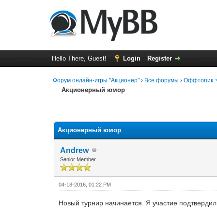
Hello There, Guest!
Login
Register
Форум онлайн-игры "Акционер"
›
Все форумы
›
Оффтопик
Акционерный юмор
1 Vote(s) - 5 Average
1
2
3
4
5
Акционерный юмор
Andrew
Senior Member
04-18-2016, 01:22 PM
Новый турнир начинается. Я участие подтвердил. Гд