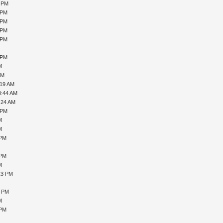
6 PM
 PM
 PM
 PM
 PM
 PM
M
AM
:19 AM
8:44 AM
:24 AM
 PM
M
M
 PM
 PM
M
13 PM
2 PM
M
 PM