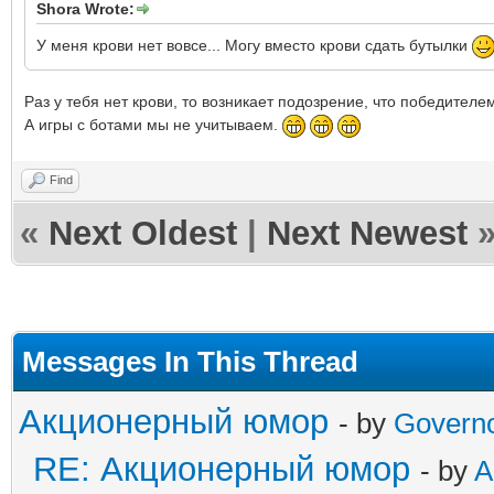
Shora Wrote:
У меня крови нет вовсе... Могу вместо крови сдать бутылки
Раз у тебя нет крови, то возникает подозрение, что победителе
А игры с ботами мы не учитываем.
Find
«
Next Oldest
|
Next Newest
Messages In This Thread
Акционерный юмор
- by
Govern
RE: Акционерный юмор
- by
A