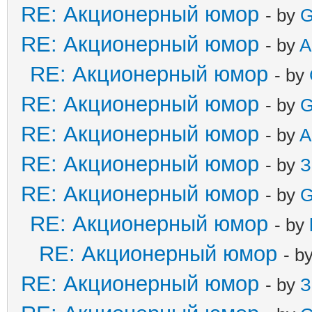
RE: Акционерный юмор
- by
G
RE: Акционерный юмор
- by
A
RE: Акционерный юмор
- by
RE: Акционерный юмор
- by
G
RE: Акционерный юмор
- by
A
RE: Акционерный юмор
- by
З
RE: Акционерный юмор
- by
G
RE: Акционерный юмор
- by
RE: Акционерный юмор
- b
RE: Акционерный юмор
- by
З