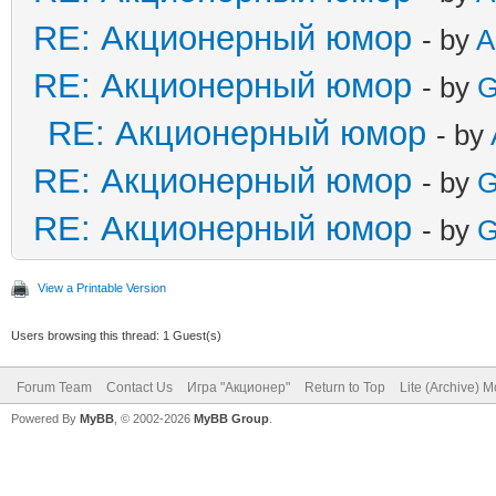
RE: Акционерный юмор
- by
A
RE: Акционерный юмор
- by
G
RE: Акционерный юмор
- by
RE: Акционерный юмор
- by
G
RE: Акционерный юмор
- by
G
View a Printable Version
Users browsing this thread: 1 Guest(s)
Forum Team
Contact Us
Игра "Акционер"
Return to Top
Lite (Archive) 
Powered By
MyBB
, © 2002-2026
MyBB Group
.