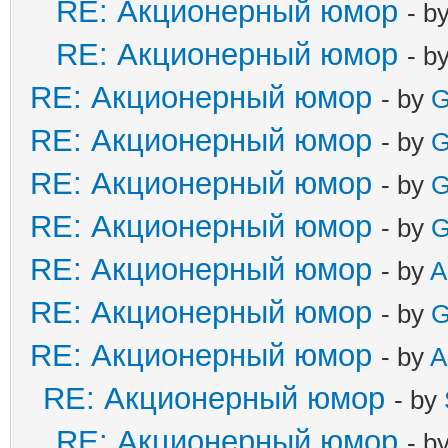
RE: Акционерный юмор
- b
RE: Акционерный юмор
- b
RE: Акционерный юмор
- by
G
RE: Акционерный юмор
- by
G
RE: Акционерный юмор
- by
G
RE: Акционерный юмор
- by
G
RE: Акционерный юмор
- by
A
RE: Акционерный юмор
- by
G
RE: Акционерный юмор
- by
A
RE: Акционерный юмор
- by
RE: Акционерный юмор
- b