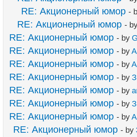
RE: Акционерный юмор
- 
RE: Акционерный юмор
- b
RE: Акционерный юмор
- by
G
RE: Акционерный юмор
- by
A
RE: Акционерный юмор
- by
A
RE: Акционерный юмор
- by
З
RE: Акционерный юмор
- by
a
RE: Акционерный юмор
- by
З
RE: Акционерный юмор
- by
A
RE: Акционерный юмор
- by