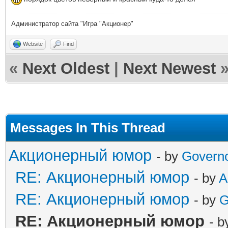
Администратор сайта "Игра "Акционер"
Website
Find
«
Next Oldest
|
Next Newest
Messages In This Thread
Акционерный юмор
- by
Govern
RE: Акционерный юмор
- by
A
RE: Акционерный юмор
- by
G
RE: Акционерный юмор
- b