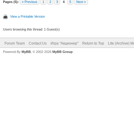
Pages (5):
« Previous
1
2
3
4
5
Next »
View a Printable Version
Users browsing this thread: 1 Guest(s)
Forum Team
Contact Us
Игра "Акционер"
Return to Top
Lite (Archive) 
Powered By
MyBB
, © 2002-2026
MyBB Group
.