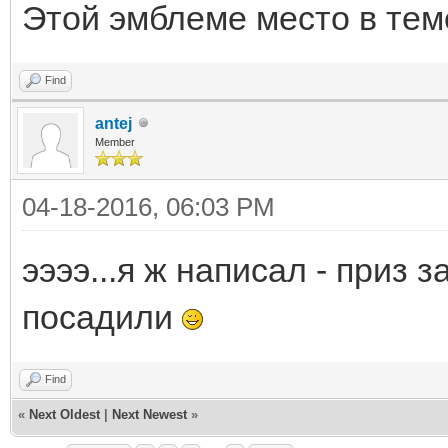
Этой эмблеме место в тем
Find
antej
Member
04-18-2016, 06:03 PM
ээээ...я ж написал - приз з
посадили
Find
«
Next Oldest
|
Next Newest
»