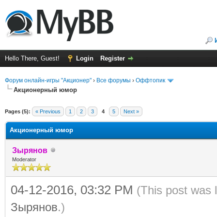
Hello There, Guest!
Login
Register
Форум онлайн-игры "Акционер"
›
Все форумы
›
Оффтопик
Акционерный юмор
Pages (5):
« Previous
1
2
3
4
5
Next »
Акционерный юмор
Зырянов
Moderator
04-12-2016, 03:32 PM
(This post was 
Зырянов
.)