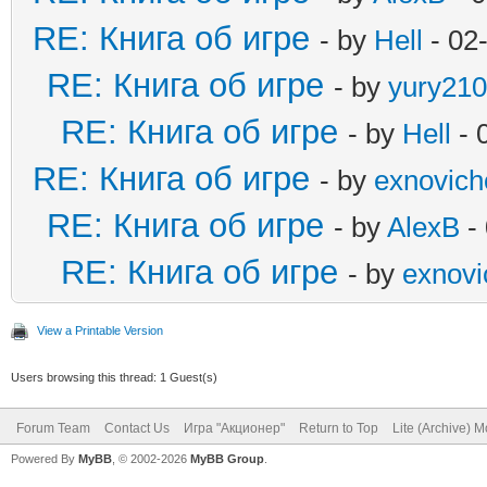
RE: Книга об игре
- by
Hell
- 02
RE: Книга об игре
- by
yury21
RE: Книга об игре
- by
Hell
- 
RE: Книга об игре
- by
exnovich
RE: Книга об игре
- by
AlexB
-
RE: Книга об игре
- by
exnovi
View a Printable Version
Users browsing this thread: 1 Guest(s)
Forum Team
Contact Us
Игра "Акционер"
Return to Top
Lite (Archive) 
Powered By
MyBB
, © 2002-2026
MyBB Group
.