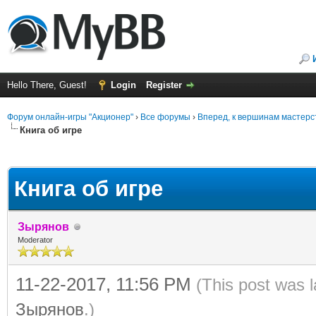
Hello There, Guest!
Login
Register
Форум онлайн-игры "Акционер"
›
Все форумы
›
Вперед, к вершинам мастерс
Книга об игре
ge
Книга об игре
Зырянов
Moderator
11-22-2017, 11:56 PM
(This post was 
Зырянов
.)