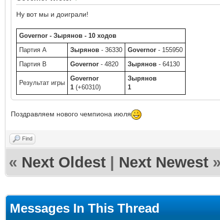
Ну вот мы и доиграли!
Governor - Зырянов - 10 ходов
Партия A
Зырянов
- 36330
Governor
- 155950
Партия B
Governor
- 4820
Зырянов
- 64130
Governor
Зырянов
Результат игры
1
(+60310)
1
Поздравляем нового чемпиона июля
Find
«
Next Oldest
|
Next Newest
Messages In This Thread