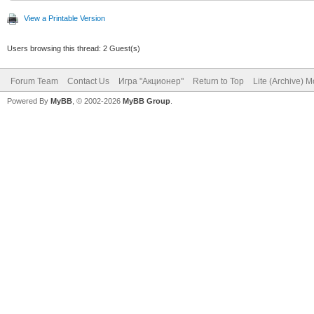
View a Printable Version
Users browsing this thread: 2 Guest(s)
Forum Team
Contact Us
Игра "Акционер"
Return to Top
Lite (Archive) 
Powered By
MyBB
, © 2002-2026
MyBB Group
.