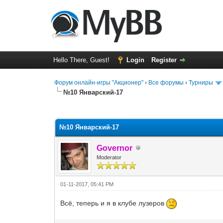
Hello There, Guest!
Login
Register
Форум онлайн-игры "Акционер"
›
Все форумы
›
Турниры
№10 Январский-17
0 Vote(s) - 0 Average
1
2
3
4
5
№10 Январский-17
Governor
Moderator
01-11-2017, 05:41 PM
Всё, теперь и я в клубе лузеров