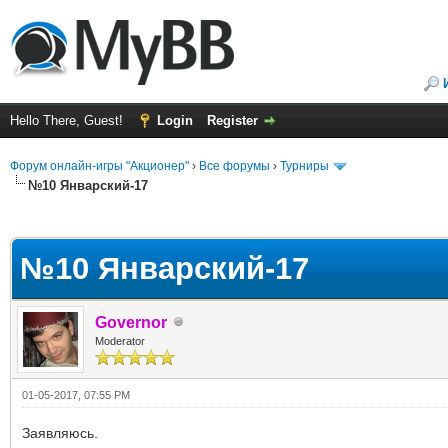
Hello There, Guest!
Login
Register
Форум онлайн-игры "Акционер"
›
Все форумы
›
Турниры
№10 Январский-17
ge
№10 Январский-17
Governor
Moderator
01-05-2017, 07:55 PM
Заявляюсь.