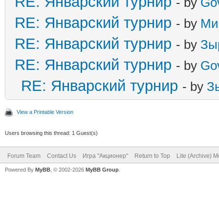
RE: Январский турнир
- by
Go
RE: Январский турнир
- by
Ми
RE: Январский турнир
- by
Зы
RE: Январский турнир
- by
Go
RE: Январский турнир
- by
З
View a Printable Version
Users browsing this thread: 1 Guest(s)
Forum Team
Contact Us
Игра "Акционер"
Return to Top
Lite (Archive) 
Powered By
MyBB
, © 2002-2026
MyBB Group
.