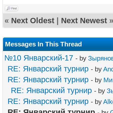
Find
«
Next Oldest
|
Next Newest
Messages In This Thread
№10 Январский-17
- by
Зыряно
RE: Январский турнир
- by
An
RE: Январский турнир
- by
Ми
RE: Январский турнир
- by
З
RE: Январский турнир
- by
Alk
RE: Январский турнир
- by