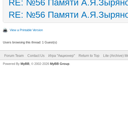
RE: №56 Памяти А.Я.Зырян
RE: №56 Памяти А.Я.Зырян
View a Printable Version
Users browsing this thread: 1 Guest(s)
Forum Team
Contact Us
Игра "Акционер"
Return to Top
Lite (Archive) 
Powered By
MyBB
, © 2002-2026
MyBB Group
.