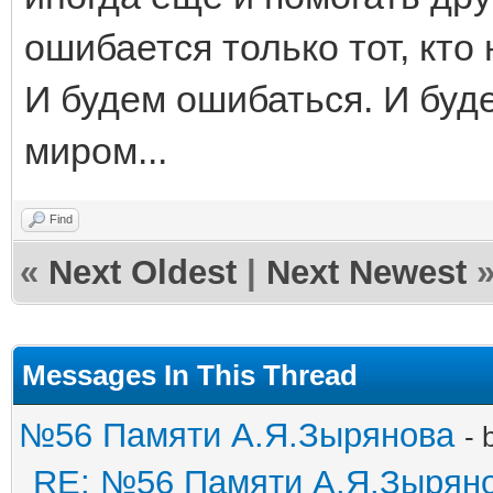
ошибается только тот, кто
И будем ошибаться. И буд
миром...
Find
«
Next Oldest
|
Next Newest
Messages In This Thread
№56 Памяти А.Я.Зырянова
- 
RE: №56 Памяти А.Я.Зырян