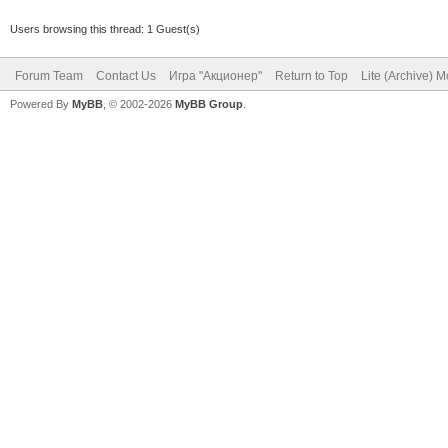
Users browsing this thread: 1 Guest(s)
Forum Team
Contact Us
Игра "Акционер"
Return to Top
Lite (Archive) 
Powered By
MyBB
, © 2002-2026
MyBB Group
.