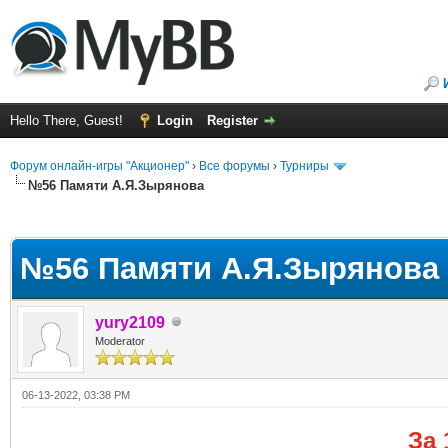
Hello There, Guest!
Login
Register
Форум онлайн-игры "Акционер"
›
Все форумы
›
Турниры
№56 Памяти А.Я.Зырянова
ge
№56 Памяти А.Я.Зырянова
yury2109
Moderator
06-13-2022, 03:38 PM
За 