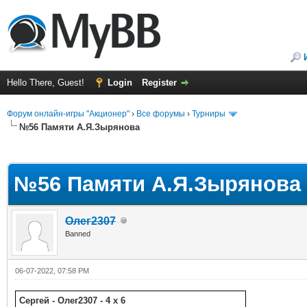
Hello There, Guest!
Login
Register
Форум онлайн-игры "Акционер"
›
Все форумы
›
Турниры
№56 Памяти А.Я.Зырянова
ge
№56 Памяти А.Я.Зырянова
Олег2307
Banned
06-07-2022, 07:58 PM
Сергей - Олег2307 - 4 x 6