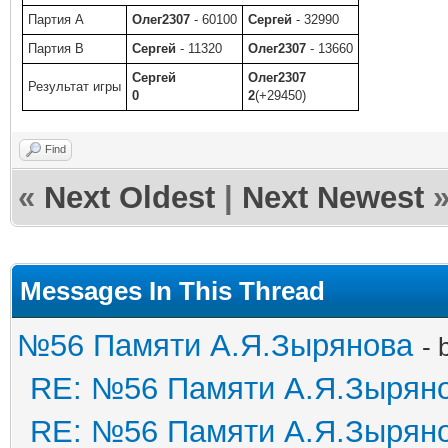
Партия A
Олег2307
- 60100
Сергей
- 32990
Партия B
Сергей
- 11320
Олег2307
- 13660
Сергей
Олег2307
Результат игры
0
2
(+29450)
Find
«
Next Oldest
|
Next Newest
Messages In This Thread
№56 Памяти А.Я.Зырянова
- 
RE: №56 Памяти А.Я.Зырян
RE: №56 Памяти А.Я.Зырян