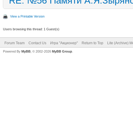
RE: №56 Памяти А.Я.Зырян
View a Printable Version
Users browsing this thread: 1 Guest(s)
Forum Team
Contact Us
Игра "Акционер"
Return to Top
Lite (Archive) 
Powered By
MyBB
, © 2002-2026
MyBB Group
.