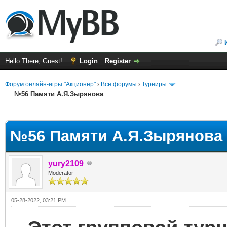
Hello There, Guest!
Login
Register
Форум онлайн-игры "Акционер"
›
Все форумы
›
Турниры
№56 Памяти А.Я.Зырянова
ge
№56 Памяти А.Я.Зырянова
yury2109
Moderator
05-28-2022, 03:21 PM