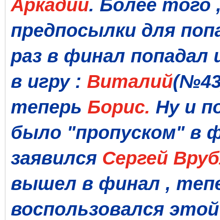
Аркадий
. Более того
предпосылки для поп
раз в финал попадал 
в игру :
Виталий
(№43
теперь
Борис.
Ну и п
было "пропуском" в 
заявился
Сергей Вру
вышел в финал , теп
воспользовался этой