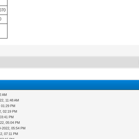
070
0
02 AM
22, 11:48 AM
, 01:29 PM
2, 02:19 PM
 03:41 PM
022, 05:04 PM
3-2022, 05:54 PM
2, 07:11 PM