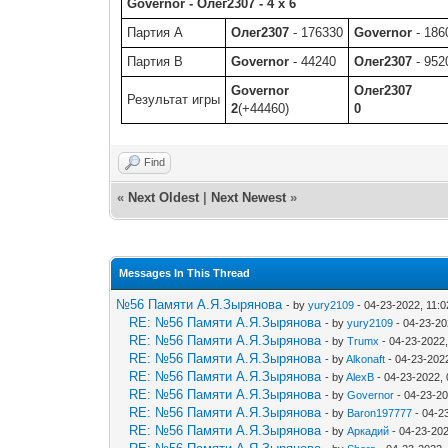
Governor - Олег2307 - 4 x 6
Партия A
Олег2307
- 176330
Governor
- 186
Партия B
Governor
- 44240
Олег2307
- 952
Governor
Олег2307
Результат игры
2
(+44460)
0
Find
«
Next Oldest
|
Next Newest
»
Messages In This Thread
№56 Памяти А.Я.Зырянова
- by
yury2109
- 04-23-2022, 11:
RE: №56 Памяти А.Я.Зырянова
- by
yury2109
- 04-23-20
RE: №56 Памяти А.Я.Зырянова
- by
Trumx
- 04-23-2022
RE: №56 Памяти А.Я.Зырянова
- by
Alkonaft
- 04-23-202
RE: №56 Памяти А.Я.Зырянова
- by
AlexB
- 04-23-2022,
RE: №56 Памяти А.Я.Зырянова
- by
Governor
- 04-23-2
RE: №56 Памяти А.Я.Зырянова
- by
Baron197777
- 04-2
RE: №56 Памяти А.Я.Зырянова
- by
Аркадий
- 04-23-202