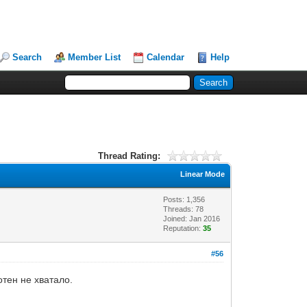
Search
Member List
Calendar
Help
Thread Rating:
Linear Mode
Posts: 1,356
Threads: 78
Joined: Jan 2016
Reputation:
35
#56
отен не хватало.