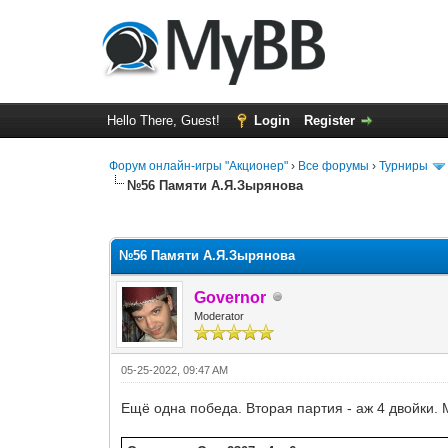
Hello There, Guest!
Login
Register
Форум онлайн-игры "Акционер"
›
Все форумы
›
Турниры
№56 Памяти А.Я.Зырянова
0 Vote(s) - 0 Average
1
2
3
4
5
№56 Памяти А.Я.Зырянова
Governor
Moderator
05-25-2022, 09:47 AM
Ещё одна победа. Вторая партия - аж 4 двойки. М