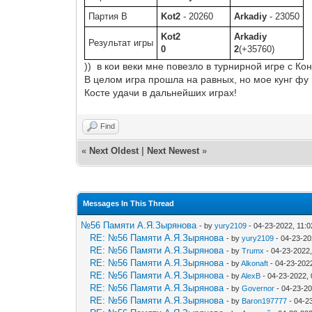
Партия B
Kot2
- 20260
Arkadiy
- 23050
Kot2
Arkadiy
Результат игры
0
2
(+35760)
)) в кои веки мне повезло в турнирной игре с К
В целом игра прошла на равных, но мое кунг фу н
Косте удачи в дальнейших играх!
Find
«
Next Oldest
|
Next Newest
»
Messages In This Thread
№56 Памяти А.Я.Зырянова
- by
yury2109
- 04-23-2022, 11:
RE: №56 Памяти А.Я.Зырянова
- by
yury2109
- 04-23-20
RE: №56 Памяти А.Я.Зырянова
- by
Trumx
- 04-23-2022
RE: №56 Памяти А.Я.Зырянова
- by
Alkonaft
- 04-23-202
RE: №56 Памяти А.Я.Зырянова
- by
AlexB
- 04-23-2022,
RE: №56 Памяти А.Я.Зырянова
- by
Governor
- 04-23-2
RE: №56 Памяти А.Я.Зырянова
- by
Baron197777
- 04-2