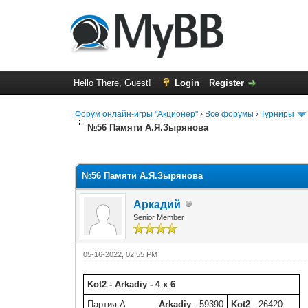
Hello There, Guest!
Login
Register
Форум онлайн-игры "Акционер"
›
Все форумы
›
Турниры
№56 Памяти А.Я.Зырянова
0 Vote(s) - 0 Average
1
2
3
4
5
№56 Памяти А.Я.Зырянова
Аркадий
Senior Member
05-16-2022, 02:55 PM
Kot2 - Arkadiy - 4 x 6
Партия A
Arkadiy
- 59390
Kot2
- 26420