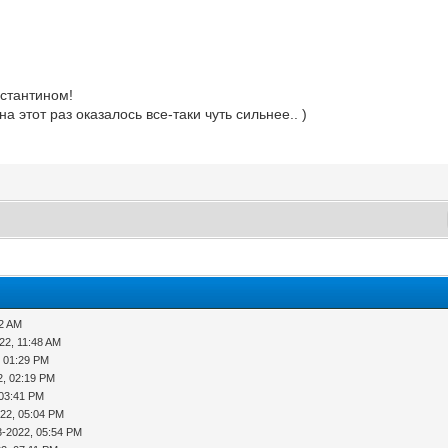
онстантином!
а этот раз оказалось все-таки чуть сильнее.. )
02 AM
22, 11:48 AM
, 01:29 PM
2, 02:19 PM
 03:41 PM
022, 05:04 PM
3-2022, 05:54 PM