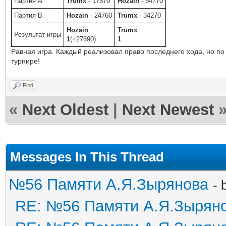
Партия A
Trumx
- 17570
Hozain
- 54770
Партия B
Hozain
- 24760
Trumx
- 34270
Hozain
Trumx
Результат игры
1
(+27690)
1
Равная игра. Каждый реализовал право последнего хода, но по 
турнире!
Find
«
Next Oldest
|
Next Newest
Messages In This Thread
№56 Памяти А.Я.Зырянова
- 
RE: №56 Памяти А.Я.Зырян