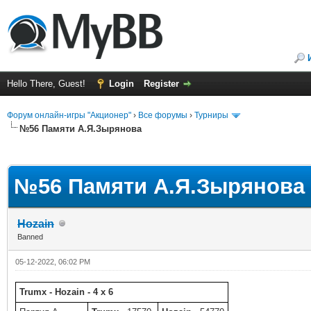
Hello There, Guest!
Login
Register
Форум онлайн-игры "Акционер"
›
Все форумы
›
Турниры
№56 Памяти А.Я.Зырянова
ge
№56 Памяти А.Я.Зырянова
Hozain
Banned
05-12-2022, 06:02 PM
Trumx - Hozain - 4 x 6