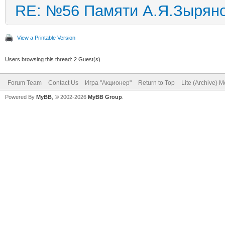
RE: №56 Памяти А.Я.Зырян
View a Printable Version
Users browsing this thread: 2 Guest(s)
Forum Team
Contact Us
Игра "Акционер"
Return to Top
Lite (Archive) 
Powered By
MyBB
, © 2002-2026
MyBB Group
.