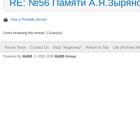
RE: №56 Памяти А.Я.Зырян
View a Printable Version
Users browsing this thread: 1 Guest(s)
Forum Team
Contact Us
Игра "Акционер"
Return to Top
Lite (Archive) 
Powered By
MyBB
, © 2002-2026
MyBB Group
.