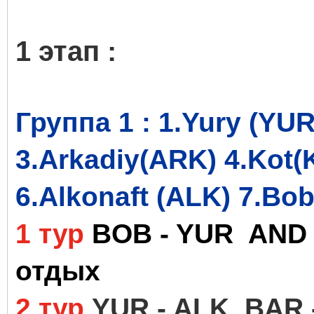
1 этап :
Группа 1 :
1.Yury (YUR
3.Arkadiy(ARK) 4
.Kot(
6.
Alkonaft (ALK) 7.Bo
1 тур
BOB - YUR AND 
отдых
2 тур
YUR - ALK BAR 