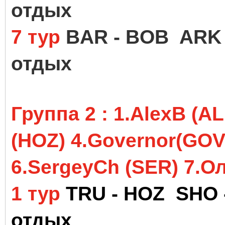
отдых
7 тур
BAR - BOB ARK 
отдых
Группа 2 :
1.AlexB (AL
(HOZ) 4
.Governor(GOV
6
.SergeyCh (SER)
7.О
1 тур
TRU - HOZ SHO 
отдых