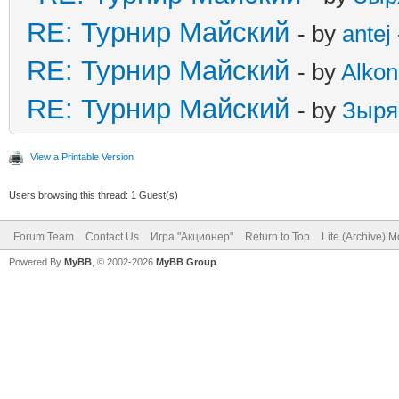
RE: Турнир Майский
- by
antej
RE: Турнир Майский
- by
Alkon
RE: Турнир Майский
- by
Зыря
View a Printable Version
Users browsing this thread: 1 Guest(s)
Forum Team
Contact Us
Игра "Акционер"
Return to Top
Lite (Archive) 
Powered By
MyBB
, © 2002-2026
MyBB Group
.