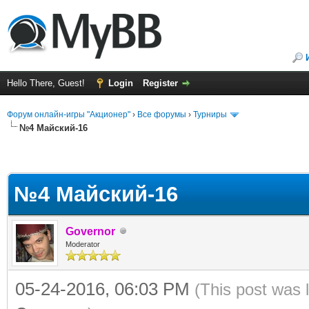
Hello There, Guest!
Login
Register
Форум онлайн-игры "Акционер"
›
Все форумы
›
Турниры
№4 Майский-16
№4 Майский-16
Governor
Moderator
05-24-2016, 06:03 PM
(This post was 