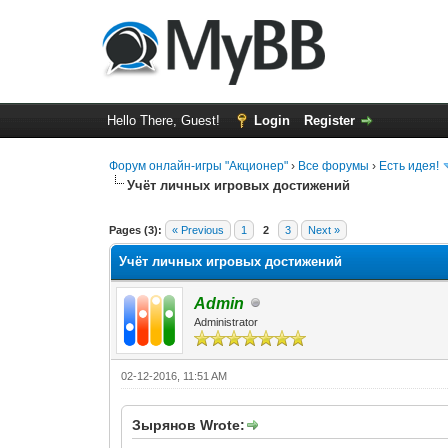
Hello There, Guest!
Login
Register
Форум онлайн-игры "Акционер"
›
Все форумы
›
Есть идея!
Учёт личных игровых достижений
0 Vote(s) - 0 Average
1
2
3
4
5
Pages (3):
« Previous
1
2
3
Next »
Учёт личных игровых достижений
Admin
Administrator
02-12-2016, 11:51 AM
Зырянов Wrote: