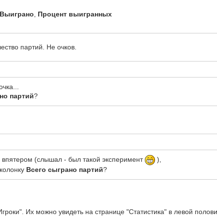
Выиграно
,
Процент выигранных
ество партий. Не очков.
очка...
но партий
?
ю впятером (слышал - был такой эксперимент
),
 колонку
Всего сыграно партий
?
роки". Их можно увидеть на странице "Статистика" в левой полови