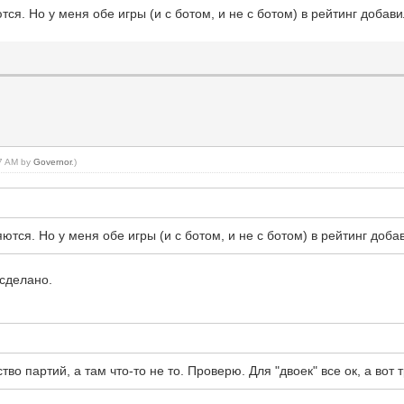
ся. Но у меня обе игры (и с ботом, и не с ботом) в рейтинг добави
47 AM by
Governor
.)
ются. Но у меня обе игры (и с ботом, и не с ботом) в рейтинг доба
 сделано.
во партий, а там что-то не то. Проверю. Для "двоек" все ок, а во