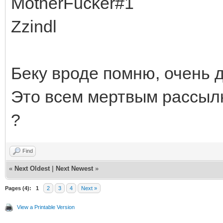
MotherFucker#1
Zzindl
Беку вроде помню, очень д
Это всем мертвым рассылк
?
Find
«
Next Oldest
|
Next Newest
»
Pages (4):
1
2
3
4
Next »
View a Printable Version