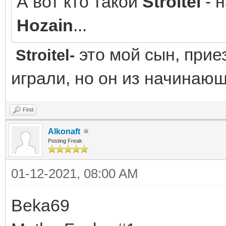
А вот кто такой
Stroitel
- 
Hozain
...
это мой сын, прие
Stroitel-
играли, но он из начинаю
Find
Alkonaft
Posting Freak
01-12-2021, 08:00 AM
Beka69