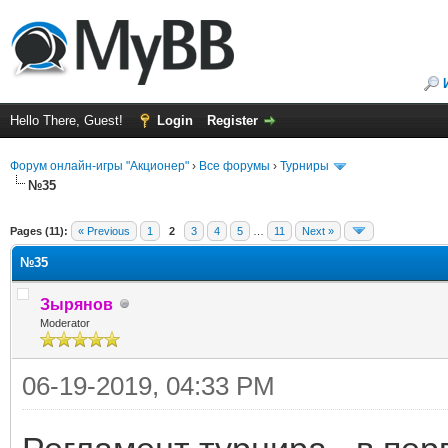
Hello There, Guest!
Login
Register
Форум онлайн-игры "Акционер"
›
Все форумы
›
Турниры
№35
ge
Pages (11):
« Previous
1
2
3
4
5
…
11
Next »
№35
Зырянов
Moderator
06-19-2019, 04:33 PM