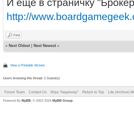
И еще в страничку "Брокер
http://www.boardgamegeek.c
Find
«
Next Oldest
|
Next Newest
»
View a Printable Version
Users browsing this thread: 1 Guest(s)
Forum Team
Contact Us
Игра "Акционер"
Return to Top
Lite (Archive) 
Powered By
MyBB
, © 2002-2026
MyBB Group
.