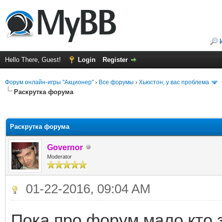
Hello There, Guest!
Login
Register
Форум онлайн-игры "Акционер"
›
Все форумы
›
Хьюстон, у вас проблема
Раскрутка форума
ge
Раскрутка форума
Governor
Moderator
01-22-2016, 09:04 AM
Пока про форум мало кто 