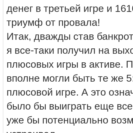
денег в третьей игре и 161
триумф от провала!
Итак, дважды став банкрот
я все-таки получил на выхо
плюсовых игры в активе. П
вполне могли быть те же 5
плюсовой игре. А это озна
было бы выиграть еще всег
уже бы потенциально возм