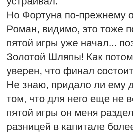
устраивал.
Но Фортуна по-прежнему о
Роман, видимо, это тоже п
пятой игры уже начал... п
Золотой Шляпы! Как потом
уверен, что финал состоит 
Не знаю, придало ли ему 
том, что для него еще не 
пятой игры он меня раздел
разницей в капитале более