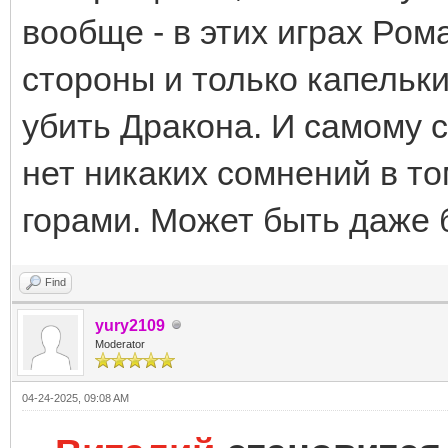
вообще - в этих играх Ром
стороны и только капельки
убить Дракона. И самому 
нет никаких сомнений в то
горами. Может быть даже 
Find
yury2109
Moderator
04-24-2025, 09:08 AM