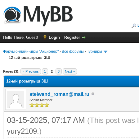
Hello There, Guest!
Login
Register
Форум онлайн-игры "Акционер"
›
Все форумы
›
Турниры
12-ый розыгрыш ЗШ
ge
Pages (3):
« Previous
1
2
3
Next »
12-ый розыгрыш ЗШ
steiwand_roman@mail.ru
Senior Member
03-15-2025, 07:17 AM
(This post was 
yury2109
.)