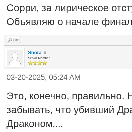
Сорри, за лирическое отст
Объявляю о начале финал
Find
Shora
Senior Member
03-20-2025, 05:24 AM
Это, конечно, правильно. 
забывать, что убивший Др
Драконом....