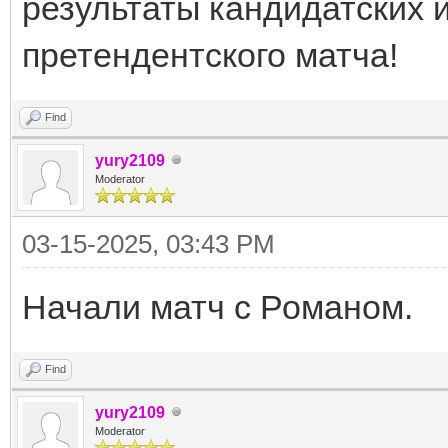
результаты кандидатских 
претендентского матча!
Find
yury2109
Moderator
03-15-2025, 03:43 PM
Начали матч с Романом.
Find
yury2109
Moderator