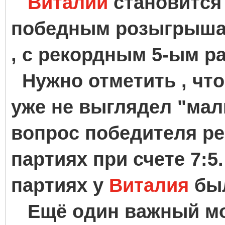
Виталий
становится
победным розыгрышам
, с рекордным 5-ым р
Нужно отметить , чт
уже не выглядел "мал
вопрос победителя ре
партиях при счете 7:5
партиях у
Виталия
был
Ещё один важный мо