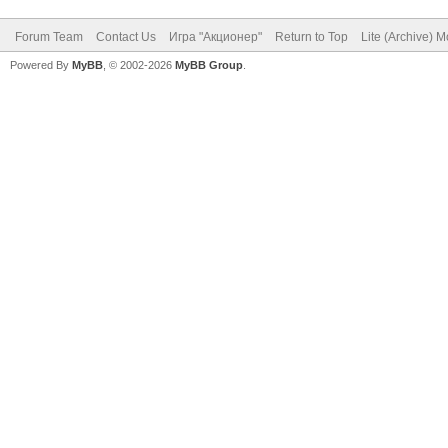
Forum Team
Contact Us
Игра "Акционер"
Return to Top
Lite (Archive) 
Powered By
MyBB
, © 2002-2026
MyBB Group
.