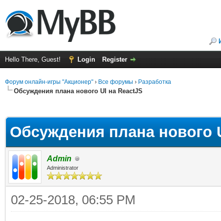
Hello There, Guest!
Login
Register
Форум онлайн-игры "Акционер"
›
Все форумы
›
Разработка
Обсуждения плана нового UI на ReactJS
ge
Обсуждения плана нового U
Admin
Administrator
02-25-2018, 06:55 PM