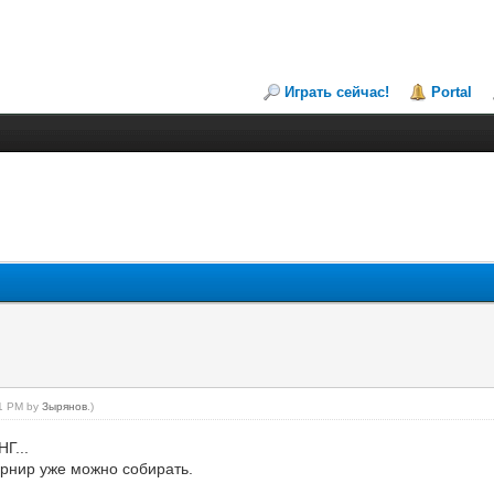
Играть сейчас!
Portal
21 PM by
Зырянов
.)
Г...
турнир уже можно собирать.