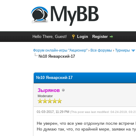
Hello There, Guest!
Login
Register
Форум онлайн-игры "Акционер"
›
Все форумы
›
Турниры
№10 Январский-17
0 Vote(s) - 0 Average
1
2
3
4
5
№10 Январский-17
Зырянов
Moderator
01-03-2017, 11:29 PM
(This post was last modified: 04-24-2019, 03:
Не уверен, что все уже отдохнули после встречи Н
Но думаю так, что, по крайней мере, заявки на 