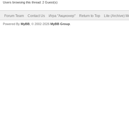
Users browsing this thread: 2 Guest(s)
Forum Team
Contact Us
Игра "Акционер"
Return to Top
Lite (Archive) 
Powered By
MyBB
, © 2002-2026
MyBB Group
.