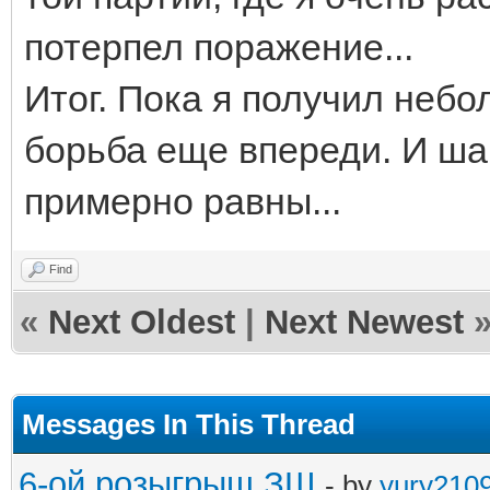
потерпел поражение...
Итог. Пока я получил неб
борьба еще впереди. И ша
примерно равны...
Find
«
Next Oldest
|
Next Newest
Messages In This Thread
6-ой розыгрыш ЗШ
- by
yury210