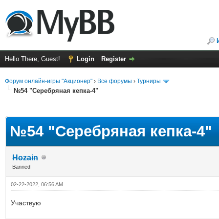
Hello There, Guest!
Login
Register
Форум онлайн-игры "Акционер"
›
Все форумы
›
Турниры
№54 "Серебряная кепка-4"
ge
№54 "Серебряная кепка-4"
Hozain
Banned
02-22-2022, 06:56 AM
Участвую