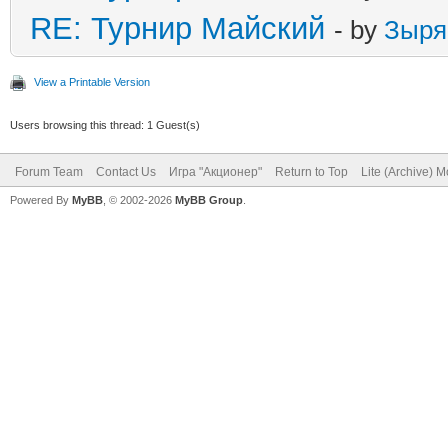
RE: Турнир Майский
- by
Зыря
View a Printable Version
Users browsing this thread: 1 Guest(s)
Forum Team
Contact Us
Игра "Акционер"
Return to Top
Lite (Archive) 
Powered By
MyBB
, © 2002-2026
MyBB Group
.