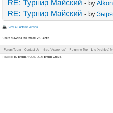
RE: Турнир Майский
- by
Alkon
RE: Турнир Майский
- by
Зыря
View a Printable Version
Users browsing this thread: 2 Guest(s)
Forum Team
Contact Us
Игра "Акционер"
Return to Top
Lite (Archive) 
Powered By
MyBB
, © 2002-2026
MyBB Group
.