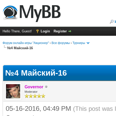
Hello There, Guest!
Login
Register
Форум онлайн-игры "Акционер"
›
Все форумы
›
Турниры
№4 Майский-16
№4 Майский-16
Governor
Moderator
05-16-2016, 04:49 PM
(This post was 