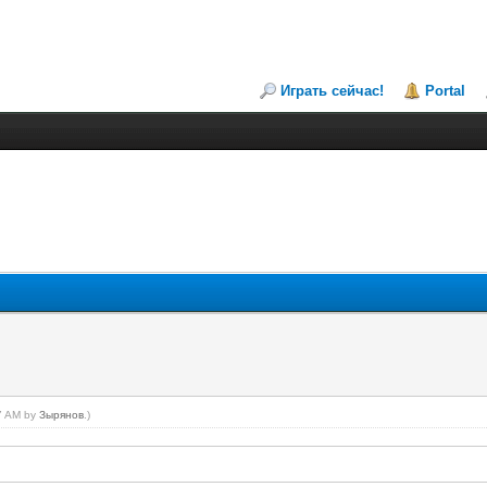
Играть сейчас!
Portal
57 AM by
Зырянов
.)