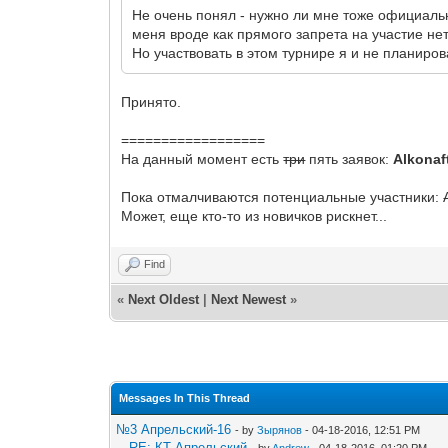
Не очень понял - нужно ли мне тоже официально
меня вроде как прямого запрета на участие нет.
Но участвовать в этом турнире я и не планиро
Принято.
==================
На данный момент есть
три
пять заявок:
Alkonaf
Пока отмалчиваются потенциальные участники:
Может, еще кто-то из новичков рискнет...
Find
«
Next Oldest
|
Next Newest
»
Messages In This Thread
№3 Апрельский-16
- by
Зырянов
- 04-18-2016, 12:51 PM
RE: КТ Апрельский
- by
Andrew
- 04-18-2016, 01:20 PM