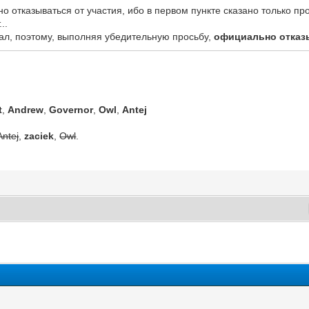
 отказываться от участия, ибо в первом пункте сказано только про
..
вал, поэтому, выполняя убедительную просьбу,
официально отка
t
,
Andrew
,
Governor
,
Owl
,
Antej
Antej
,
zaciek
,
Owl
.