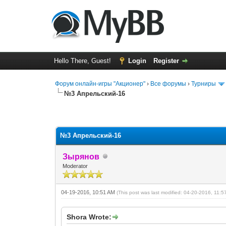
Hello There, Guest!
Login
Register
Форум онлайн-игры "Акционер"
›
Все форумы
›
Турниры
№3 Апрельский-16
0 Vote(s) - 0 Average
1
2
3
4
5
№3 Апрельский-16
Зырянов
Moderator
04-19-2016, 10:51 AM
(This post was last modified: 04-20-2016, 11:
Shora Wrote: