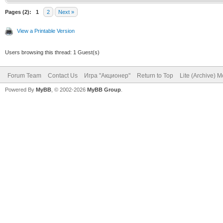
Pages (2):
1
2
Next »
View a Printable Version
Users browsing this thread: 1 Guest(s)
Forum Team
Contact Us
Игра "Акционер"
Return to Top
Lite (Archive) 
Powered By
MyBB
, © 2002-2026
MyBB Group
.