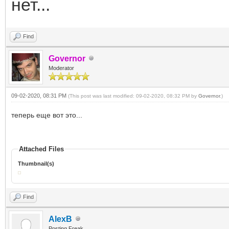
нет...
Find
Governor
Moderator
09-02-2020, 08:31 PM
(This post was last modified: 09-02-2020, 08:32 PM by
Governor
.)
теперь еще вот это...
Attached Files
Thumbnail(s)
Find
AlexB
Posting Freak