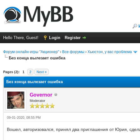
Hello There, Guest!
Login
Register
Форум онлайн-игры "Акционер"
›
Все форумы
›
Хьюстон, у вас проблема
Без конца вылезает ошибка
ge
Pages (2):
1
2
Next »
Без конца вылезает ошибка
Governor
Moderator
09-01-2020, 08:55 PM
Вошел, авторизовался, принял два приглашения от Юрия, сделал