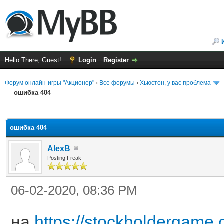
Hello There, Guest!
Login
Register
Форум онлайн-игры "Акционер"
›
Все форумы
›
Хьюстон, у вас проблема
ошибка 404
ge
ошибка 404
AlexB
Posting Freak
06-02-2020, 08:36 PM
на
https://stockholdergame.