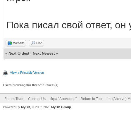
Пока писал свой ответ, он
Website
Find
«
Next Oldest
|
Next Newest
»
View a Printable Version
Users browsing this thread: 1 Guest(s)
Forum Team
Contact Us
Игра "Акционер"
Return to Top
Lite (Archive) 
Powered By
MyBB
, © 2002-2026
MyBB Group
.