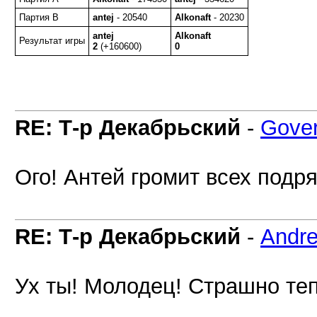
Партия B
antej
- 20540
Alkonaft
- 20230
antej
Alkonaft
Результат игры
2
(+160600)
0
RE: Т-р Декабрьский
-
Gover
Ого! Антей громит всех подря
RE: Т-р Декабрьский
-
Andr
Ух ты! Молодец! Страшно тепе