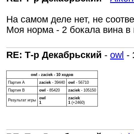
На самом деле нет, не соотве
Моя норма - 2 бокала вина в 
RE: Т-р Декабрьский
-
owl
-
owl - zaciek - 10 ходов
Партия A
zaciek
- 39440
owl
- 56710
Партия B
owl
- 85420
zaciek
- 105150
owl
zaciek
Результат игры
1
1
(+2460)