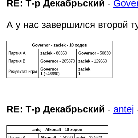
RE: Т-р Декабрьский
-
Gover
А у нас завершился второй т
Governor - zaciek - 10 ходов
Партия A
zaciek
- 80350
Governor
- 50830
Партия B
Governor
- 205870
zaciek
- 129660
Governor
zaciek
Результат игры
1
(+46690)
1
RE: Т-р Декабрьский
-
antej
antej - Alkonaft - 10 ходов
Партия A
Alkonaft
- 174330
antej
- 334620