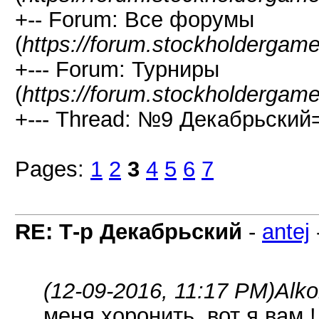
+-- Forum: Все форумы
(
https://forum.stockholdergam
+--- Forum: Турниры
(
https://forum.stockholdergam
+--- Thread: №9 Декабрьский=
Pages:
1
2
3
4
5
6
7
RE: Т-р Декабрьский
-
antej
(12-09-2016, 11:17 PM)
Alko
меня хоронить, вот я вам !