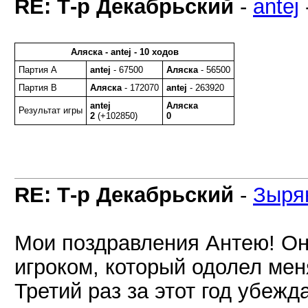
RE: Т-р Декабрьский
-
antej
Аляска - antej - 10 ходов
Партия A
antej
- 67500
Аляска
- 56500
Партия B
Аляска
- 172070
antej
- 263920
antej
Аляска
Результат игры
2
(+102850)
0
RE: Т-р Декабрьский
-
Зыря
Мои поздравления Антею! Он
игроком, который одолел меня
Третий раз за этот год убежд