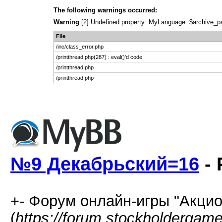
The following warnings occurred:
Warning
[2] Undefined property: MyLanguage::$archive_page
File
/inc/class_error.php
/printthread.php(287) : eval()'d code
/printthread.php
/printthread.php
№9 Декабрьский=16
- 
+- Форум онлайн-игры "Акцио
(
https://forum.stockholdergam