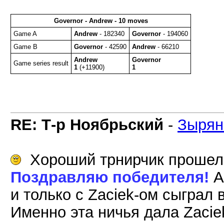
Governor - Andrew - 10 moves
Game A
Andrew
- 182340
Governor
- 194060
Game B
Governor
- 42590
Andrew
- 66210
Andrew
Governor
Game series result
1
(+11900)
1
RE: Т-р Ноябрьский
-
Зырян
Хороший трнирчик прошел..
Поздравляю победителя!
A
и только с Zaciek-ом сыграл 
Именно эта ничья дала Zaciek