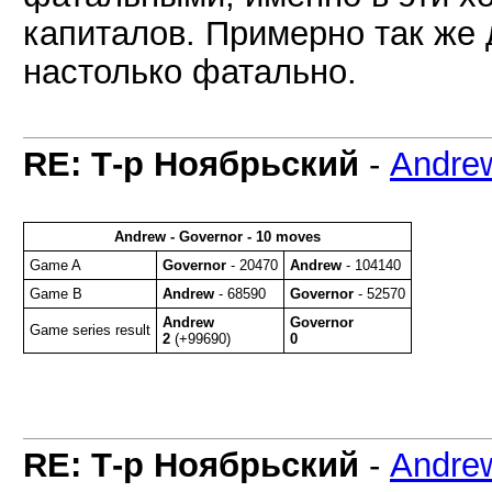
капиталов. Примерно так же 
настолько фатально.
RE: Т-р Ноябрьский
-
Andre
Andrew - Governor - 10 moves
Game A
Governor
- 20470
Andrew
- 104140
Game B
Andrew
- 68590
Governor
- 52570
Andrew
Governor
Game series result
2
(+99690)
0
RE: Т-р Ноябрьский
-
Andre