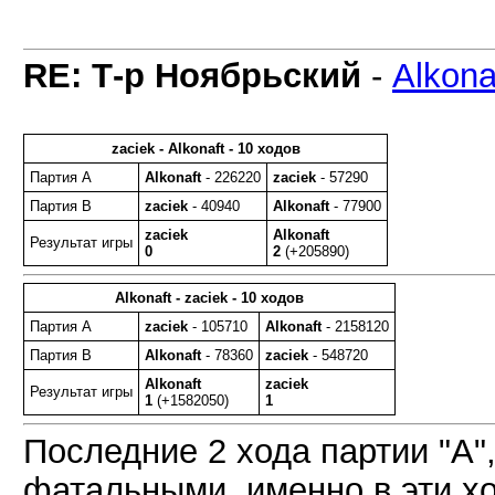
RE: Т-р Ноябрьский
-
Alkona
zaciek - Alkonaft - 10 ходов
Партия A
Alkonaft
- 226220
zaciek
- 57290
Партия B
zaciek
- 40940
Alkonaft
- 77900
zaciek
Alkonaft
Результат игры
0
2
(+205890)
Alkonaft - zaciek - 10 ходов
Партия A
zaciek
- 105710
Alkonaft
- 2158120
Партия B
Alkonaft
- 78360
zaciek
- 548720
Alkonaft
zaciek
Результат игры
1
(+1582050)
1
Последние 2 хода партии "А"
фатальными, именно в эти хо