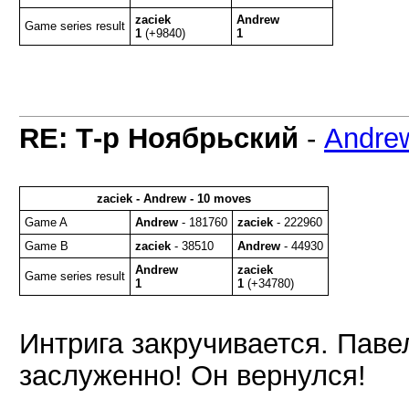
zaciek
Andrew
Game series result
1
(+9840)
1
RE: Т-р Ноябрьский
-
Andre
zaciek - Andrew - 10 moves
Game A
Andrew
- 181760
zaciek
- 222960
Game B
zaciek
- 38510
Andrew
- 44930
Andrew
zaciek
Game series result
1
1
(+34780)
Интрига закручивается. Павел
заслуженно! Он вернулся!