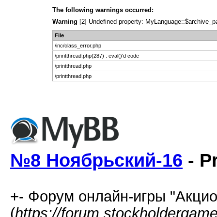
The following warnings occurred:
Warning
[2] Undefined property: MyLanguage::$archive_page
File
/inc/class_error.php
/printthread.php(287) : eval()'d code
/printthread.php
/printthread.php
№8 Ноябрьский-16
- P
+- Форум онлайн-игры "Акцио
(
https://forum.stockholdergam