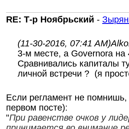
RE: Т-р Ноябрьский
-
Зырян
(11-30-2016, 07:41 AM)
Alko
3-м месте, а Governorа на 
Сравнивались капиталы ту
личной встречи ? (я прост
Если регламент не помнишь,
первом посте):
"
При равенстве очков у лид
принимается во внимание ре