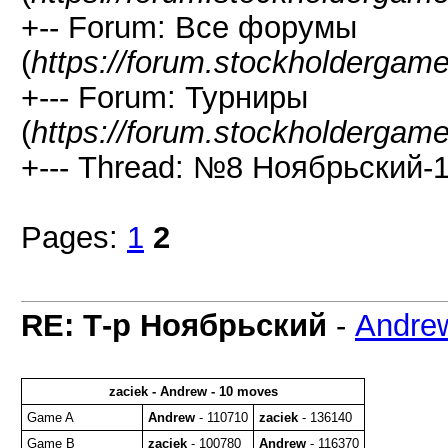
+-- Forum: Все форумы
(
https://forum.stockholdergam
+--- Forum: Турниры
(
https://forum.stockholdergam
+--- Thread: №8 Ноябрьский-1
Pages:
1
2
RE: Т-р Ноябрьский
-
Andre
zaciek - Andrew - 10 moves
Game A
Andrew
- 110710
zaciek
- 136140
Game B
zaciek
- 100780
Andrew
- 116370