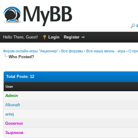
Hello There, Guest!
Login
Register
Форум онлайн-игры "Акционер"
›
Все форумы
›
Вся наша жизнь - игра
›
О пр
Who Posted?
Total Posts: 12
User
Admin
Alkonaft
antej
Governor
Зырянов