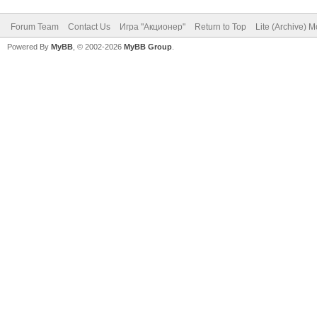
Forum Team
Contact Us
Игра "Акционер"
Return to Top
Lite (Archive) 
Powered By
MyBB
, © 2002-2026
MyBB Group
.