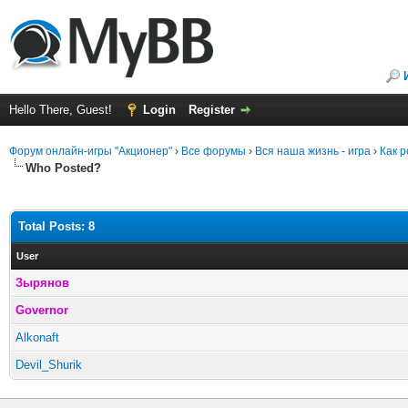
Hello There, Guest!
Login
Register
Форум онлайн-игры "Акционер"
›
Все форумы
›
Вся наша жизнь - игра
›
Как р
Who Posted?
Total Posts: 8
User
Зырянов
Governor
Alkonaft
Devil_Shurik