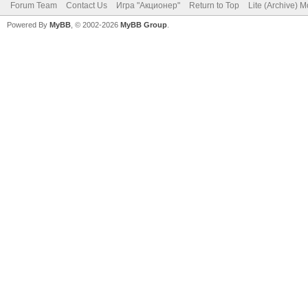
Forum Team
Contact Us
Игра "Акционер"
Return to Top
Lite (Archive) 
Powered By
MyBB
, © 2002-2026
MyBB Group
.