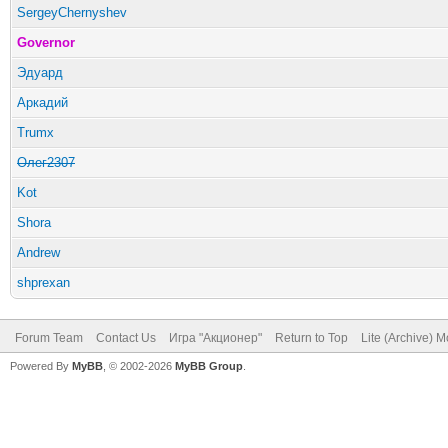
SergeyChernyshev
Governor
Эдуард
Аркадий
Trumx
Олег2307
Kot
Shora
Andrew
shprexan
Forum Team
Contact Us
Игра "Акционер"
Return to Top
Lite (Archive) 
Powered By
MyBB
, © 2002-2026
MyBB Group
.