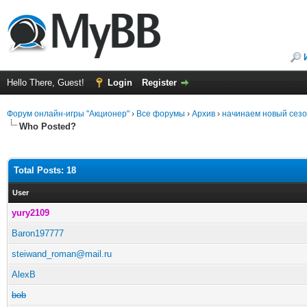
Hello There, Guest!
Login
Register
Форум онлайн-игры "Акционер"
›
Все форумы
›
Архив
›
начинаем новый сез
Who Posted?
Total Posts: 18
User
yury2109
Baron197777
steiwand_roman@mail.ru
AlexB
bob