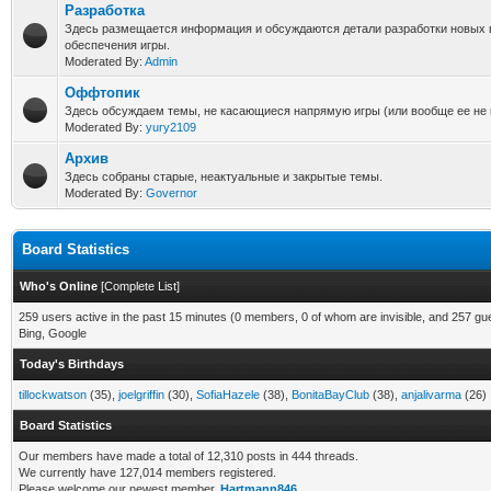
Разработка
Здесь размещается информация и обсуждаются детали разработки новых 
обеспечения игры.
Moderated By:
Admin
Оффтопик
Здесь обсуждаем темы, не касающиеся напрямую игры (или вообще ее не 
Moderated By:
yury2109
Архив
Здесь собраны старые, неактуальные и закрытые темы.
Moderated By:
Governor
Board Statistics
Who's Online
[
Complete List
]
259 users active in the past 15 minutes (0 members, 0 of whom are invisible, and 257 gu
Bing, Google
Today's Birthdays
tillockwatson
(35),
joelgriffin
(30),
SofiaHazele
(38),
BonitaBayClub
(38),
anjalivarma
(26)
Board Statistics
Our members have made a total of 12,310 posts in 444 threads.
We currently have 127,014 members registered.
Please welcome our newest member,
Hartmann846