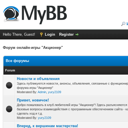
Hello There, Guest!
Login
Register
Форум онлайн-игры "Акционер"
Все форумы
Forum
Новости и объявления
Здесь публикуются новости, анонсы, объявления, связанные с функциони
форума игры "Акционер"
Moderated By:
Admin
,
yury2109
Привет, новичок!
Добро пожаловать в клуб любителей игры "Акционер"! Здесь разъясняются 
базовые вопросы взаимодействия с программным обеспечением сайта - как
сделать ход и т.д.
Moderated By:
yury2109
Вперед, к вершинам мастерства!