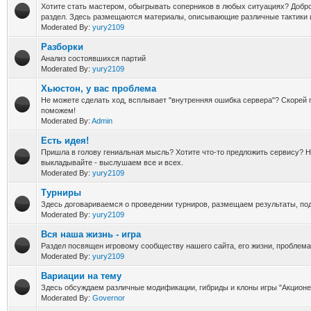
Хотите стать мастером, обыгрывать соперников в любых ситуациях? Добро
раздел. Здесь размещаются материалы, описывающие различные тактики и
Moderated By:
yury2109
Разборки
Анализ состоявшихся партий
Moderated By:
yury2109
Хьюстон, у вас проблема
Не можете сделать ход, всплывает "внутренняя ошибка сервера"? Скорей 
поможем!
Moderated By:
Admin
Есть идея!
Пришла в голову гениальная мысль? Хотите что-то предложить сервису? Н
выкладывайте - выслушаем все и всех.
Moderated By:
yury2109
Турниры
Здесь договариваемся о проведении турниров, размещаем результаты, под
Moderated By:
yury2109
Вся наша жизнь - игра
Раздел посвящен игровому сообществу нашего сайта, его жизни, проблема
Moderated By:
yury2109
Вариации на тему
Здесь обсуждаем различные модификации, гибриды и клоны игры "Акционе
Moderated By:
Governor