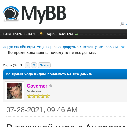
Hello There, Guest!
Login
Register
Форум онлайн-игры "Акционер"
›
Все форумы
›
Хьюстон, у вас проблема
Во время хода видны почему-то не все деньги.
ge
Pages (3):
1
2
3
Next »
Во время хода видны почему-то не все деньги.
Governor
Moderator
07-28-2021, 09:46 AM