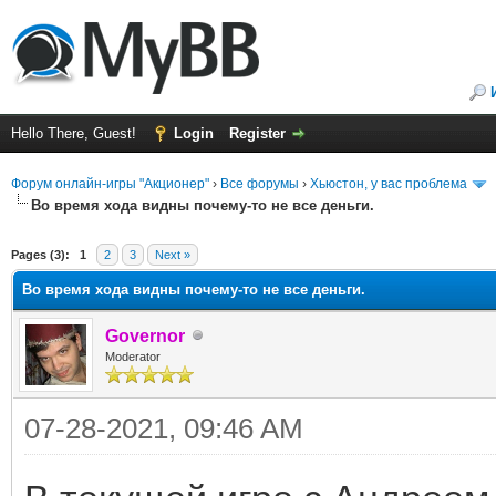
Hello There, Guest!
Login
Register
Форум онлайн-игры "Акционер"
›
Все форумы
›
Хьюстон, у вас проблема
Во время хода видны почему-то не все деньги.
ge
Pages (3):
1
2
3
Next »
Во время хода видны почему-то не все деньги.
Governor
Moderator
07-28-2021, 09:46 AM