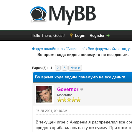
Hello There, Guest!
Login
Register
Форум онлайн-игры "Акционер"
›
Все форумы
›
Хьюстон, у 
Во время хода видны почему-то не все деньги.
0 Vote(s) - 0 Average
1
2
3
4
5
Pages (3):
1
2
3
Next »
Во время хода видны почему-то не все деньги.
Governor
Moderator
07-28-2021, 09:46 AM
В текущей игре с Андреем я распределил все сре
средств прибавилось на ту же сумму. При этом 