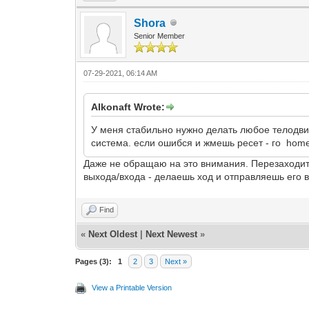
Shora
Senior Member
07-29-2021, 06:14 AM
Alkonaft Wrote:
У меня стабильно нужно делать любое телодвиж
система. если ошибся и жмешь ресет - го home/
Даже не обращаю на это внимания. Перезаходить 
выхода/входа - делаешь ход и отправляешь его в
Find
«
Next Oldest
|
Next Newest
»
Pages (3):
1
2
3
Next »
View a Printable Version