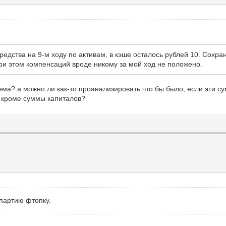
едства на 9-м ходу по активам, в кэше осталось рублей 10. Сохран
ри этом компенсаций вроде никому за мой ход не положено.
лема? а можно ли как-то проанализировать что бы было, если эти с
т кроме суммы капиталов?
 партию фтопку.