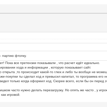
- партию фтопку.
ет! Пока все претензии показывали , что расчет идёт идеально.
мировании хода и информации , которую показывает сайт.
о открыта ,то происходит какой-то глюк и либо ты вообще не може
и-покупки ты сделал ход и превысил капитал, то программа его не 
увидел только когда оформил ход. Скорее всего, если бы он перед э
слишком часто нужно делать перезагрузку. Но опять же часто , у игр
 как игровой.