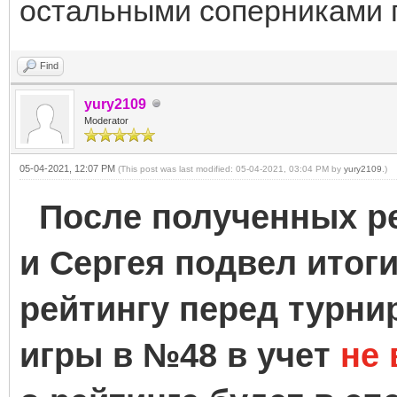
остальными соперниками п
Find
yury2109
Moderator
05-04-2021, 12:07 PM
(This post was last modified: 05-04-2021, 03:04 PM by
yury2109
.)
После полученных ре
и Сергея подвел итоги
рейтингу перед турн
игры в №48 в учет
не