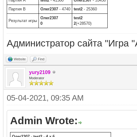
Партия A
test2
- 41380
Олег2307
- 33430
Партия B
Олег2307
- 4740
test2
- 25360
Олег2307
test2
Результат игры
0
2
(+28570)
Администратор сайта "Игра "
Website
Find
yury2109
Moderator
05-04-2021, 09:35 AM
Admin Wrote:
Олег2307 - test2 - 4 x 6