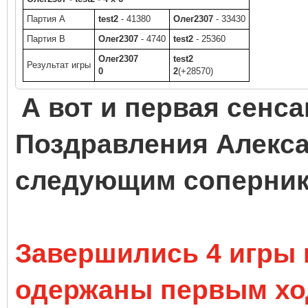
Партия A
test2
- 41380
Олег2307
- 33430
Партия B
Олег2307
- 4740
test2
- 25360
Олег2307
test2
Результат игры
0
2
(+28570)
А вот и первая сенса
Поздравления Алекса
следующим соперника
Завершились 4 игры и
одержаны первым ход