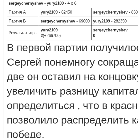
sergeychernyshev - yury2109 - 4 x 6
Партия A
yury2109
- 62450
sergeychernyshev
- 850
Партия B
sergeychernyshev
- 69600
yury2109
- 282350
yury2109
sergeychernyshev
Результат игры
2
(+266700)
0
В первой партии получило
Сергей понемногу сокращал
две он оставил на концовк
увеличить разницу капитал
определиться , что в крас
позволило распределить к
победе.