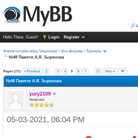
Hello There, Guest!
Login
Register
Форум онлайн-игры "Акционер"
›
Все форумы
›
Турниры
№48 Памяти А.Я. Зырянова
ge
Pages (17):
« Previous
1
…
3
4
5
6
7
…
17
Next »
№48 Памяти А.Я. Зырянова
yury2109
Moderator
05-03-2021, 06:04 PM