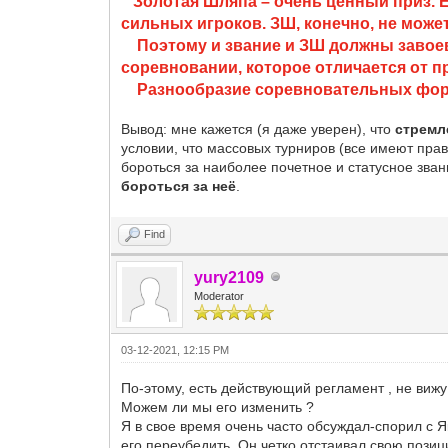
З
олотая Шляпа – очень ценный приз. Е
сильных игроков. ЗШ, конечно, не може
Поэтому и звание и ЗШ должны завоевы
соревновании, которое отличается от 
Разнообразие соревновательных форм! 
Вывод: мне кажется (я даже уверен), что
стремл
условии, что массовых турниров (все имеют прав
бороться за наиболее почетное и статусное зва
бороться за неё
.
Find
yury2109
Moderator
03-12-2021, 12:15 PM
По-этому, есть действующий регламент , не виж
Можем ли мы его изменить ?
Я в свое время очень часто обсуждал-спорил с 
его переубедить. Он четко отстаивал свою позиц