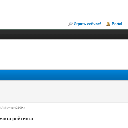
Играть сейчас!
Portal
28 AM by
yury2109
.)
чета рейтинга :