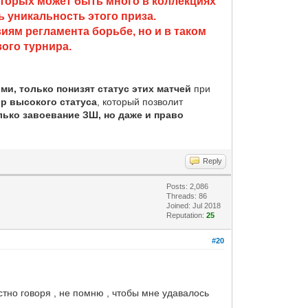
которых может быть много в коллекциях
ь уникальность этого приза.
ям регламента борьбе, но и в таком
ого турнира.
ми, только понизят статус этих матчей
при
ир высокого статуса
, который позволит
лько завоевание ЗШ, но даже и право
Reply
Posts: 2,086
Threads: 86
Joined: Jul 2018
Reputation:
25
#20
тно говоря , не помню , чтобы мне удавалось