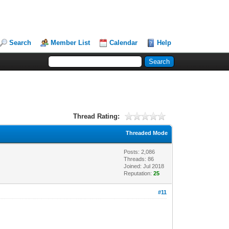
Search
Member List
Calendar
Help
Thread Rating:
Threaded Mode
Posts: 2,086
Threads: 86
Joined: Jul 2018
Reputation:
25
#11