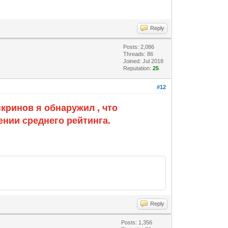
Reply
Posts: 2,086
Threads: 86
Joined: Jul 2018
Reputation:
25
#12
кринов я обнаружил , что
ении среднего рейтинга.
Reply
Posts: 1,356