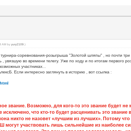
:14 AM by
yury2109
.)
урнира-соревнования-розыгрыша "Золотой шляпы" , но почти три го
ь , увязшую во времени телегу. Уже по ходу и по итогам первого р
возможных участниках...
лексБ. Если интересно заглянуть в историю , вот ссылка :
.html
тное звание. Возможно, для кого-то это звание будет н
е исключено, что кто-то будет расценивать это звание 
иона никто не назовет «лучшим из лучших». Потому ч
 ЗШ могут участвовать лишь сильнейшие из наиболее с