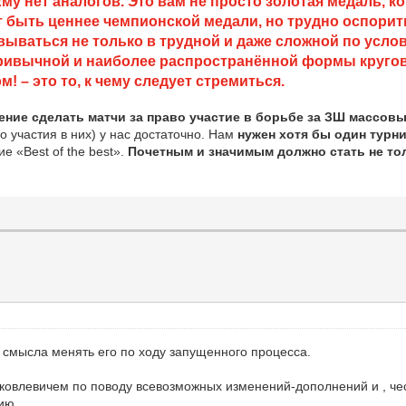
му нет аналогов. Это вам не просто золотая медаль, 
т быть ценнее чемпионской медали, но трудно оспорит
ваться не только в трудной и даже сложной по услови
привычной и наиболее распространённой формы кругов
– это то, к чему следует стремиться.
ение сделать матчи за право участие в борьбе за ЗШ массовы
о участия в них) у нас достаточно. Нам
нужен хотя бы один турн
ние
«Best of the best».
Почетным и значимым должно стать не то
у смысла менять его по ходу запущенного процесса.
Яковлевичем по поводу всевозможных изменений-дополнений и , чес
ию.