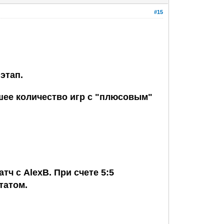
#15
этап.
ьшее количество игр с "плюсовым"
ат
ч с AlexB. При счете 5:5
татом.