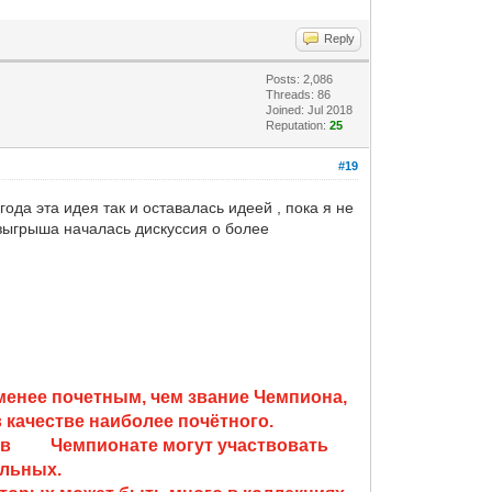
Reply
Posts: 2,086
Threads: 86
Joined: Jul 2018
Reputation:
25
#19
да эта идея так и оставалась идеей , пока я не
озыгрыша началась дискуссия о более
е менее почетным, чем звание Чемпиона,
в качестве наиболее почётного.
то в Чемпионате могут участвовать
ильных.