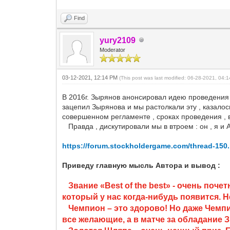
Find
yury2109
Moderator
03-12-2021, 12:14 PM
(This post was last modified: 06-28-2021, 04
В 2016г. Зырянов анонсировал идею проведения т
зацепил Зырянова и мы растолкали эту , казалос
совершенном регламенте , сроках проведения , 
Правда , дискутировали мы в втроем : он , я и А
https://forum.stockholdergame.com/thread-150
Приведу главную мысль Автора и вывод :
Звание «
Best
of
the
best
» - очень поче
который у нас когда-нибудь появится. Н
Чемпион – это здорово! Но даже Чемп
все желающие, а в матче за обладание