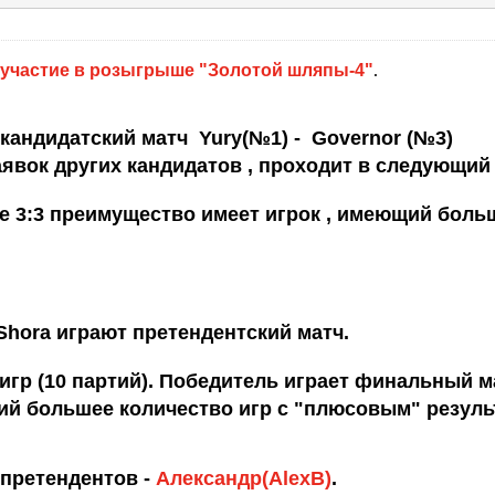
 участие в розыгрыше "Золотой шляпы-4"
.
кандидатский матч Yury(№1) - Governor (№3)
аявок других кандидатов , проходит в следующий 
ете 3:3 преимущество имеет игрок , имеющий бол
Shora играют претендентский матч.
игр (10 партий). Победитель
играет финальный м
ий большее количество игр с "плюсовым
" резуль
 претендентов -
Aлександр(AlexB)
.