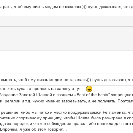
ыграть, чтоб ему жизнь медом не казалась))) пусть доказывает, что
сыграть, чтоб ему жизнь медом не казалась))) пусть доказывает, ч
ть хоть куда-то пролезть на халяву и тут...
 обладание Золотой Шляпой и званием «Best of the best»" запрещаю
сти, регалии и т.д. нужно именно завоевывать, а не получать. Поэто
решение: либо мы четко и жестко придерживаемся Регламента, что
очтение спортивному принципу, чтобы Шляпа была разыграна в спо
сегда за порядок и четкое соблюдение правил, ибо правила для того
Впрочем, я уже об этом говорил...