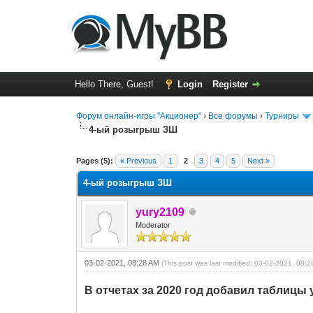
Hello There, Guest!
Login
Register
Форум онлайн-игры "Акционер"
›
Все форумы
›
Турниры
4-ый розыгрыш ЗШ
0 Vote(s) - 0 Average
1
2
3
4
5
Pages (5):
« Previous
1
2
3
4
5
Next »
4-ый розыгрыш ЗШ
yury2109
Moderator
03-02-2021, 08:28 AM
(This post was last modified: 03-02-2021, 08:
В отчетах за 2020 год добавил таблицы у