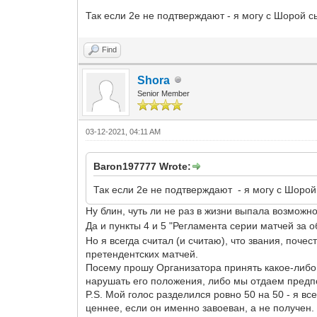
Так если 2е не подтверждают - я могу с Шорой с
Find
Shora
Senior Member
03-12-2021, 04:11 AM
Baron197777 Wrote:
Так если 2е не подтверждают - я могу с Шорой 
Ну блин, чуть ли не раз в жизни выпала возможнос
Да и пункты 4 и 5 "Регламента серии матчей за
Но я всегда считал (и считаю), что звания, поче
претендентских матчей.
Посему прошу Организатора принять какое-либо 
нарушать его положения, либо мы отдаем предп
P.S. Мой голос разделился ровно 50 на 50 - я в
ценнее, если он именно завоеван, а не получен. 