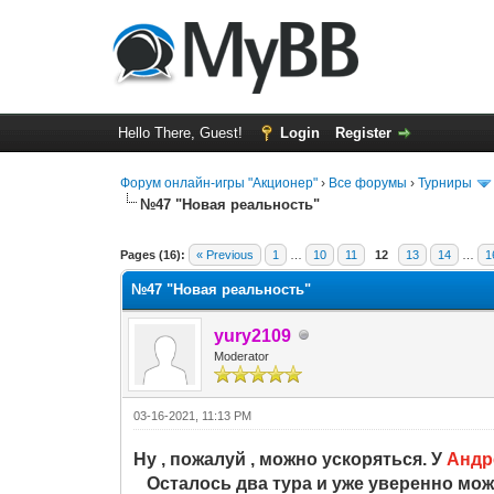
Hello There, Guest!
Login
Register
Форум онлайн-игры "Акционер"
›
Все форумы
›
Турниры
№47 "Новая реальность"
0 Vote(s) - 0 Average
1
2
3
4
5
Pages (16):
« Previous
1
…
10
11
12
13
14
…
1
№47 "Новая реальность"
yury2109
Moderator
03-16-2021, 11:13 PM
Ну , пожалуй , можно ускоряться. У
Андр
Осталось два тура и уже уверенно можн