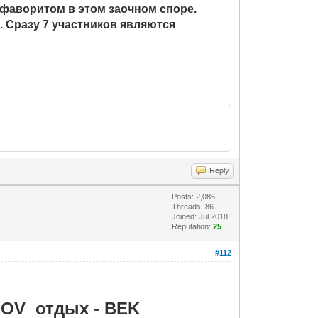
 фаворитом в этом заочном споре.
о. Сразу 7 участников являются
Reply
Posts: 2,086
Threads: 86
Joined: Jul 2018
Reputation:
25
#112
-GOV
отдых -
BEK