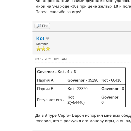
Во второй партии своими двушками мне удалось 
мной на
9
-м ходе -30з при цене желтых
10
и полн
Павел, спасибо за игру!
Find
Kot
Member
03-17-2021, 10:16 AM
Governor - Kot - 4 x 6
Партия A
Governor
- 35290
Kot
- 66410
Партия B
Kot
- 23320
Governor
- 0
Kot
Governor
Результат игры
2
(+54440)
0
Да в 9 туре Серга- Барон испортил мне всю обед
говорил, что я раскусил его манеру игры, а он в