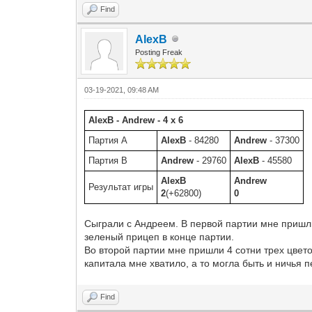
Find
AlexB
Posting Freak
03-19-2021, 09:48 AM
AlexB - Andrew - 4 x 6
Партия A
AlexB
- 84280
Andrew
- 37300
Партия B
Andrew
- 29760
AlexB
- 45580
AlexB
Andrew
Результат игры
2
(+62800)
0
Сыграли с Андреем. В первой партии мне пришли 
зеленый прицеп в конце партии.
Во второй партии мне пришли 4 сотни трех цвето
капитала мне хватило, а то могла быть и ничья 
Find