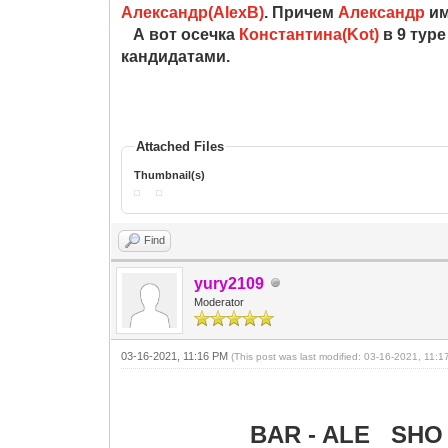
Александр(AlexB)
. Причем
Александр
им
А вот осечка
Константина(Kot)
в 9 туре
кандидатами.
Attached Files
Thumbnail(s)
Find
yury2109
Moderator
03-16-2021, 11:16 PM
(This post was last modified: 03-16-2021, 11:
BAR - ALE SHO