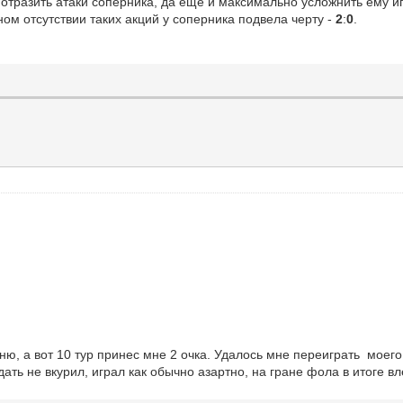
отразить атаки соперника, да еще и максимально усложнить ему и
ом отсутствии таких акций у соперника подвела черту -
2
:
0
.
ню, а вот 10 тур принес мне 2 очка. Удалось мне переиграть моего
идать не вкурил, играл как обычно азартно, на гране фола в итоге в