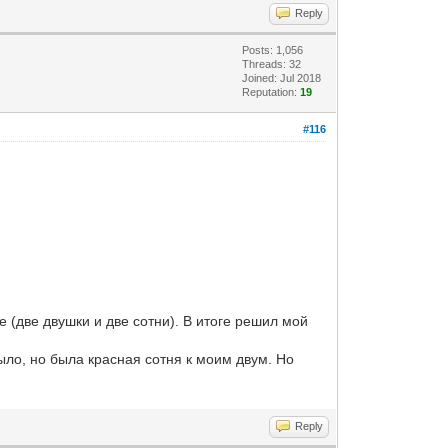
Reply
Posts: 1,056
Threads: 32
Joined: Jul 2018
Reputation:
19
#116
 (две двушки и две сотни). В итоге решил мой
было, но была красная сотня к моим двум. Но
Reply