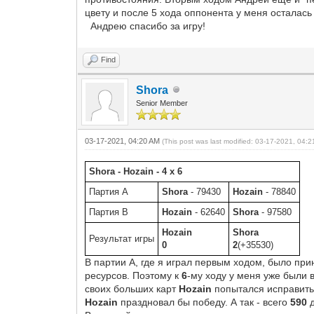
цвету и после 5 хода оппонента у меня осталась 
Андрею спасибо за игру!
Find
Shora
Senior Member
03-17-2021, 04:20 AM
(This post was last modified: 03-17-2021, 04:
Shora - Hozain - 4 x 6
Партия A
Shora
- 79430
Hozain
- 78840
Партия B
Hozain
- 62640
Shora
- 97580
Hozain
Shora
Результат игры
0
2
(+35530)
В партии А, где я играл первым ходом, было при
ресурсов. Поэтому к
6
-му ходу у меня уже были
своих больших карт
Hozain
попытался исправить 
Hozain
праздновал бы победу. А так - всего
590
д