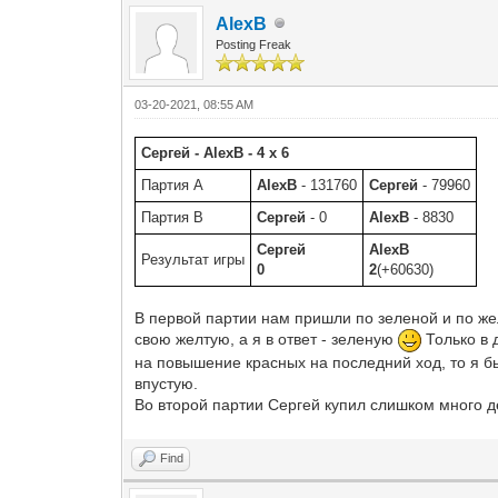
AlexB
Posting Freak
03-20-2021, 08:55 AM
Сергей - AlexB - 4 x 6
Партия A
AlexB
- 131760
Сергей
- 79960
Партия B
Сергей
- 0
AlexB
- 8830
Сергей
AlexB
Результат игры
0
2
(+60630)
В первой партии нам пришли по зеленой и по же
свою желтую, а я в ответ - зеленую
Только в 
на повышение красных на последний ход, то я бы
впустую.
Во второй партии Сергей купил слишком много д
Find