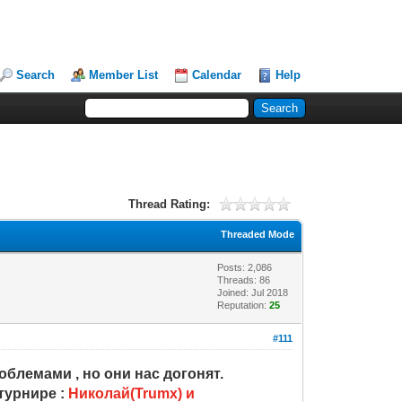
Search
Member List
Calendar
Help
Thread Rating:
Threaded Mode
Posts: 2,086
Threads: 86
Joined: Jul 2018
Reputation:
25
#111
облемами , но они нас догонят.
турнире :
Николай(Trumx) и