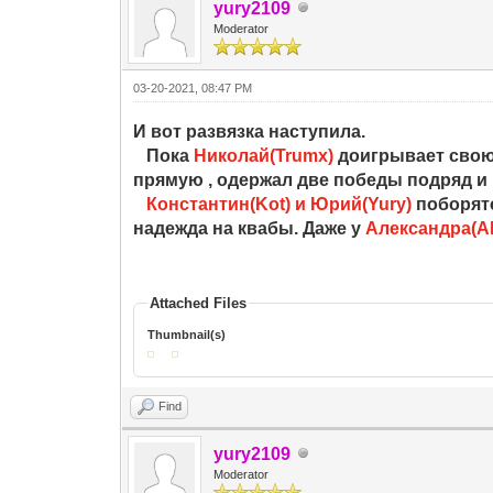
yury2109
Moderator
03-20-2021, 08:47 PM
И вот развязка наступила.
Пока
Николай(Trumx)
доигрывает свою
прямую , одержал две победы подряд и 
Константин(Kot) и Юрий(Yury)
поборятс
надежда на квабы. Даже у
Александра(Al
Attached Files
Thumbnail(s)
Find
yury2109
Moderator