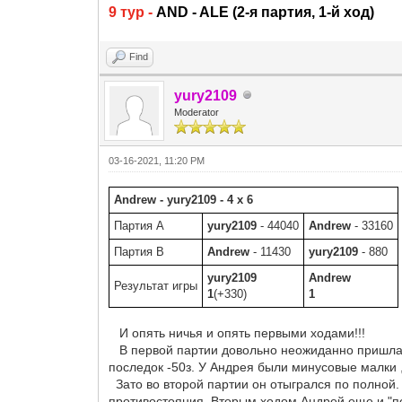
9 тур
-
AND - ALE (2-я партия, 1-й ход)
Find
yury2109
Moderator
03-16-2021, 11:20 PM
Andrew - yury2109 - 4 x 6
Партия A
yury2109
- 44040
Andrew
- 33160
Партия B
Andrew
- 11430
yury2109
- 880
yury2109
Andrew
Результат игры
1
(+330)
1
И опять ничья и опять первыми ходами!!!
В первой партии довольно неожиданно пришла по
последок -50з. У Андрея были минусовые малки 
Зато во второй партии он отыгрался по полной.
противостояния. Вторым ходом Андрей еще и "пе