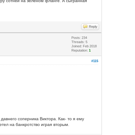
гру сотней на зеленом фланге. А сыгранная
Reply
Posts: 234
Threads: 5
Joined: Feb 2018
Reputation:
1
#115
 давнего соперника Виктора. Как- то я ему
летел на банкротство играя вторым.