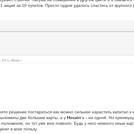
1 акция за 10 пунктов. Просто чудом удалось спастись от крупного
21 AM by
Shora
.)
нято решение постараться как можно сильнее нарастить капитал к к
 выложены две большие карты, а у
Hozain
'а - ни одной. Но преимущ
положение, но тут уже мне повезло. Будь у него немного иные карт
енег в мою пользу.