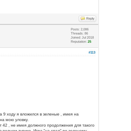
Reply
Posts: 2,086
Threads: 86
Joined: Jul 2018
Reputation:
25
#113
 9 ходу я вложился в зеленые , имея на
на мою уловку.
т 42 , не имея должного продолжения для такого
 полном тупике. Игра "на спал" по зеленому