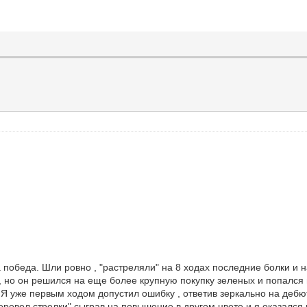
беда. Шли ровно , "растреляли" на 8 ходах последние болки и на
, но он решился на еще более крупную покупку зеленых и попался 
 Я уже первым ходом допустил ошибку , ответив зеркально на дебю
ревел стрелки" сыграв на повышение в другом цвете и я оказался в