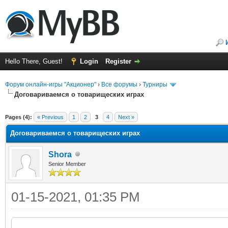
Hello There, Guest!
Login
Register
Форум онлайн-игры "Акционер"
›
Все форумы
›
Турниры
Договариваемся о товарищеских играх
ge
Pages (4):
« Previous
1
2
3
4
Next »
Договариваемся о товарищеских играх
Shora
Senior Member
01-15-2021, 01:35 PM