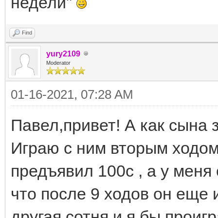
недели"
Find
yury2109
Moderator
01-16-2021, 07:28 AM
Павел,привет! А как сына 
Играю с ним вторым ходом 
предъявил 100с , а у меня
что после 9 ходов он еще 
другая сотня и я бы проигр